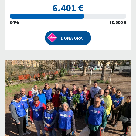
6.401 €
64%
10.000 €
DONA ORA