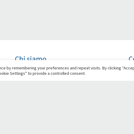
Chi siamo
C
d
ce by remembering your preferences and repeat visits. By clicking “Accept
Retake è una fondazione nazionale, no-profit e
okie Settings" to provide a controlled consent.
apartitica, che promuove la bellezza, la vivibilità e
Pe
la riqualificazione urbana, incoraggiando la
diffusione del senso civico e la responsabilità di
ogni cittadino nel contribuire alla crescita civile ed
economica delle città.
Social