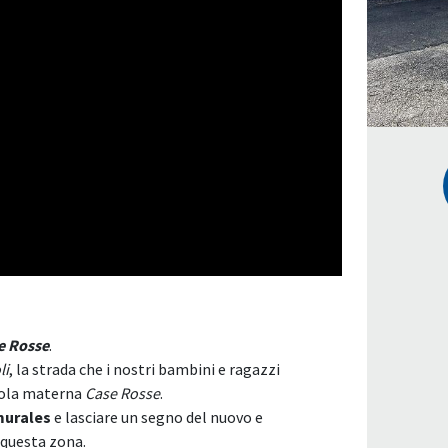
e Rosse
.
li
, la strada che i nostri bambini e ragazzi
cuola materna
Case Rosse
.
urales
e lasciare un segno del nuovo e
i questa zona.