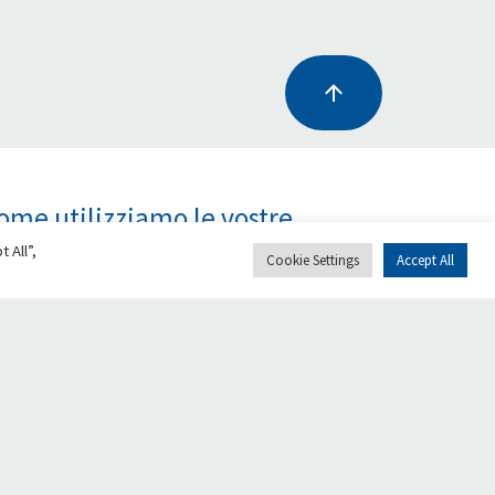
ome utilizziamo le vostre
onazioni
 All”,
Cookie Settings
Accept All
r ogni euro raccolto:
97,5%
Finanziamento al
progetto sostenuto