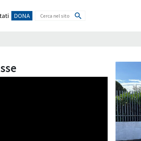
tati
DONA
sse