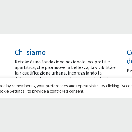
Chi siamo
C
d
Retake è una fondazione nazionale, no-profit e
apartitica, che promuove la bellezza, la vivibilità e
Pe
la riqualificazione urbana, incoraggiando la
diffusione del senso civico e la responsabilità di
ogni cittadino nel contribuire alla crescita civile ed
ce by remembering your preferences and repeat visits. By clicking “Accept
economica delle città.
okie Settings" to provide a controlled consent.
Social