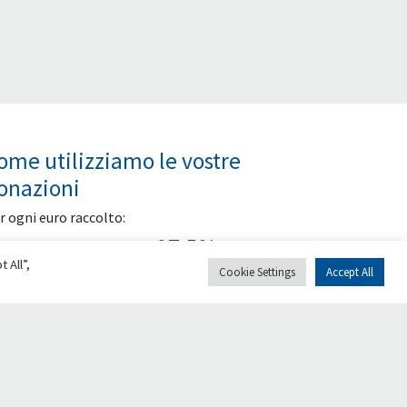
ome utilizziamo le vostre
onazioni
r ogni euro raccolto:
97,5%
 All”,
Cookie Settings
Accept All
Finanziamento al
progetto sostenuto