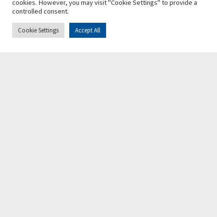
cookies. However, you may visit "Cookie Settings" to provide a
controlled consent.
Cookie Settings
Accept All
Chi siamo
Retake è una fondazione nazionale, no-profit e apartitica,
che promuove la bellezza, la vivibilità e la riqualificazione
urbana, incoraggiando la diffusione del senso civico e la
responsabilità di ogni cittadino nel contribuire alla crescita
civile ed economica delle città.