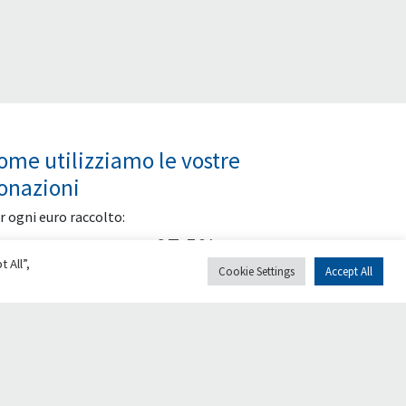
ome utilizziamo le vostre
onazioni
r ogni euro raccolto:
97,5%
 All”,
Cookie Settings
Accept All
Finanziamento al
progetto sostenuto