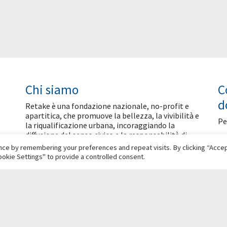
Chi siamo
C
d
Retake è una fondazione nazionale, no-profit e
apartitica, che promuove la bellezza, la vivibilità e
Pe
la riqualificazione urbana, incoraggiando la
diffusione del senso civico e la responsabilità di
ogni cittadino nel contribuire alla crescita civile ed
ce by remembering your preferences and repeat visits. By clicking “Accept
economica delle città.
okie Settings" to provide a controlled consent.
Social