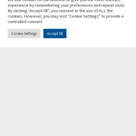
experience by remembering your preferences and repeat visits.
By clicking “Accept All”, you consent to the use of ALL the
cookies. However, you may visit "Cookie Settings" to provide a
controlled consent.
Cookie Settings
Accept All
Chi siamo
Retake è una fondazione nazionale, no-profit e apartitica,
che promuove la bellezza, la vivibilità e la riqualificazione
urbana, incoraggiando la diffusione del senso civico e la