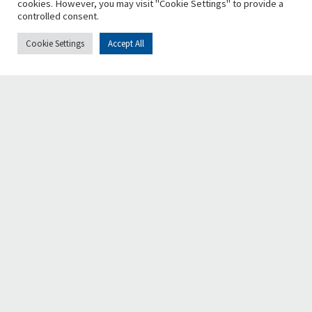
cookies. However, you may visit "Cookie Settings" to provide a
controlled consent.
Cookie Settings
Accept All
Chi siamo
Retake è una fondazione nazionale, no-profit e apartitica,
che promuove la bellezza, la vivibilità e la riqualificazione
urbana, incoraggiando la diffusione del senso civico e la
responsabilità di ogni cittadino nel contribuire alla crescita
civile ed economica delle città.