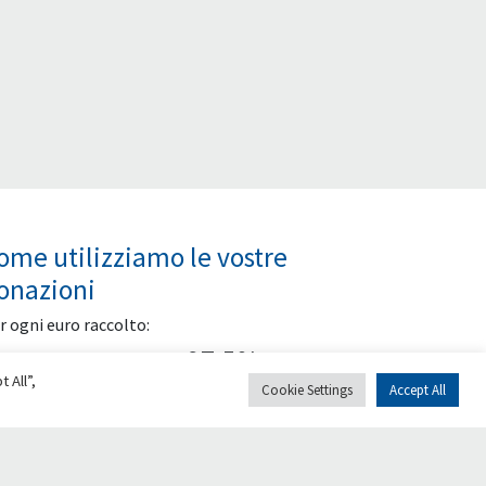
ome utilizziamo le vostre
onazioni
r ogni euro raccolto:
97,5%
 All”,
Cookie Settings
Accept All
Finanziamento al
progetto sostenuto