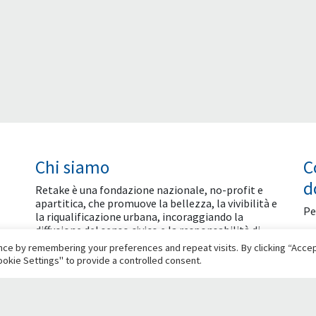
Chi siamo
C
d
Retake è una fondazione nazionale, no-profit e
apartitica, che promuove la bellezza, la vivibilità e
Pe
la riqualificazione urbana, incoraggiando la
diffusione del senso civico e la responsabilità di
ogni cittadino nel contribuire alla crescita civile ed
ce by remembering your preferences and repeat visits. By clicking “Accept
economica delle città.
okie Settings" to provide a controlled consent.
Social