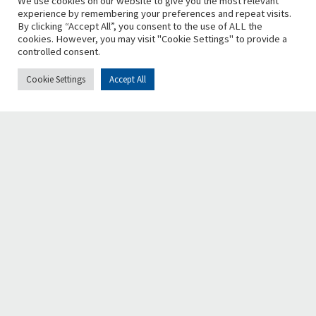
We use cookies on our website to give you the most relevant
experience by remembering your preferences and repeat visits.
By clicking “Accept All”, you consent to the use of ALL the
cookies. However, you may visit "Cookie Settings" to provide a
controlled consent.
Cookie Settings
Accept All
Chi siamo
Retake è una fondazione nazionale, no-profit e apartitica,
che promuove la bellezza, la vivibilità e la riqualificazione
urbana, incoraggiando la diffusione del senso civico e la